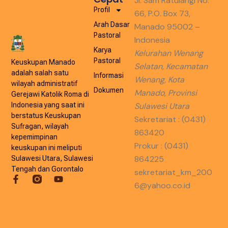
Jl. Sam Ratulangi No.
Profil
66, P.O. Box 73,
Arah Dasar
Manado 95002 –
Pastoral
Indonesia
Karya
Kelurahan Wenang
Pastoral
Keuskupan Manado
Selatan, Kecamatan
adalah salah satu
Informasi
Wenang, Kota
wilayah administratif
Dokumen
Manado, Provinsi
Gerejawi Katolik Roma di
Indonesia yang saat ini
Sulawesi Utara
berstatus Keuskupan
Sekretariat : (0431)
Sufragan, wilayah
863420
kepemimpinan
Prokur : (0431)
keuskupan ini meliputi
864225
Sulawesi Utara, Sulawesi
Tengah dan Gorontalo
sekretariat_km_200
6@yahoo.co.id