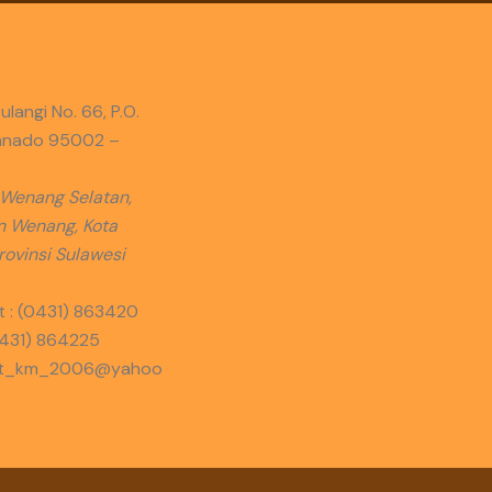
ulangi No. 66, P.O.
anado 95002 –
 Wenang Selatan,
 Wenang, Kota
ovinsi Sulawesi
t : (0431) 863420
0431) 864225
iat_km_2006@yahoo