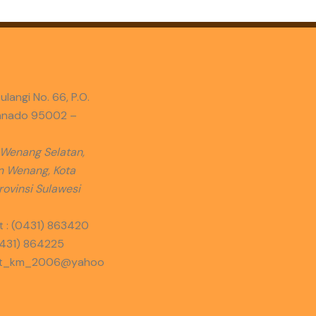
ulangi No. 66, P.O.
anado 95002 –
 Wenang Selatan,
 Wenang, Kota
ovinsi Sulawesi
t : (0431) 863420
0431) 864225
iat_km_2006@yahoo