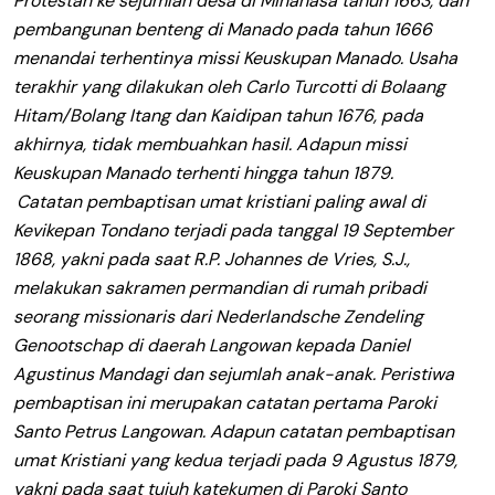
Protestan ke sejumlah desa di Minahasa tahun 1663, dan
pembangunan benteng di Manado pada tahun 1666
menandai terhentinya missi Keuskupan Manado. Usaha
terakhir yang dilakukan oleh Carlo Turcotti di Bolaang
Hitam/Bolang Itang dan Kaidipan tahun 1676, pada
akhirnya, tidak membuahkan hasil. Adapun missi
Keuskupan Manado terhenti hingga tahun 1879.
Catatan pembaptisan umat kristiani paling awal di
Kevikepan Tondano terjadi pada tanggal 19 September
1868, yakni pada saat R.P. Johannes de Vries, S.J.,
melakukan sakramen permandian di rumah pribadi
seorang missionaris dari Nederlandsche Zendeling
Genootschap di daerah Langowan kepada Daniel
Agustinus Mandagi dan sejumlah anak-anak. Peristiwa
pembaptisan ini merupakan catatan pertama Paroki
Santo Petrus Langowan. Adapun catatan pembaptisan
umat Kristiani yang kedua terjadi pada 9 Agustus 1879,
yakni pada saat tujuh katekumen di Paroki Santo