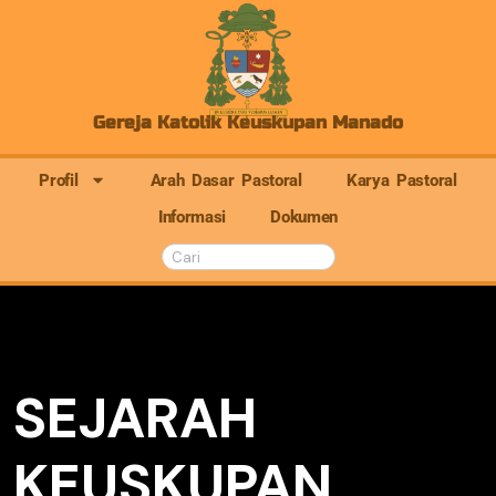
Gereja Katolik Keuskupan Manado
Profil
Arah Dasar Pastoral
Karya Pastoral
Informasi
Dokumen
SEJARAH
KEUSKUPAN