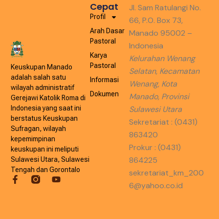
Cepat
Jl. Sam Ratulangi No.
Profil
66, P.O. Box 73,
Arah Dasar
Manado 95002 –
Pastoral
Indonesia
Karya
Kelurahan Wenang
Pastoral
Keuskupan Manado
Selatan, Kecamatan
adalah salah satu
Informasi
Wenang, Kota
wilayah administratif
Dokumen
Manado, Provinsi
Gerejawi Katolik Roma di
Indonesia yang saat ini
Sulawesi Utara
berstatus Keuskupan
Sekretariat : (0431)
Sufragan, wilayah
863420
kepemimpinan
Prokur : (0431)
keuskupan ini meliputi
864225
Sulawesi Utara, Sulawesi
Tengah dan Gorontalo
sekretariat_km_200
6@yahoo.co.id