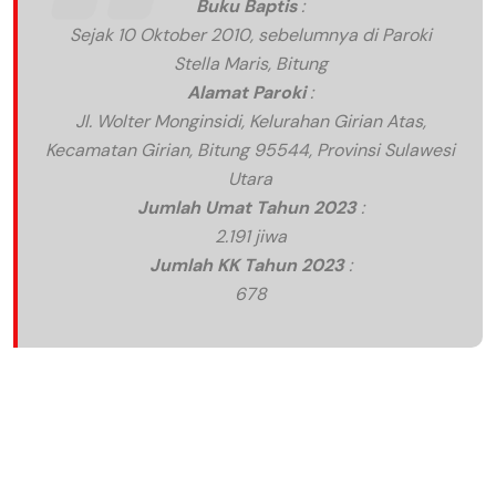
Buku Baptis
:
Sejak 10 Oktober 2010, sebelumnya di Paroki
Stella Maris, Bitung
Alamat Paroki
:
Jl. Wolter Monginsidi, Kelurahan Girian Atas,
Kecamatan Girian, Bitung 95544, Provinsi Sulawesi
Utara
Jumlah Umat Tahun 2023
:
2.191 jiwa
Jumlah KK Tahun 2023
:
678