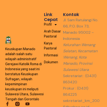
Link
Kontak
Cepat
Jl. Sam Ratulangi No.
Profil
66, P.O. Box 73,
Arah Dasar
Manado 95002 –
Pastoral
Indonesia
Karya
Kelurahan Wenang
Pastoral
Keuskupan Manado
Selatan, Kecamatan
adalah salah satu
Informasi
Wenang, Kota
wilayah administratif
Dokumen
Manado, Provinsi
Gerejawi Katolik Roma di
Indonesia yang saat ini
Sulawesi Utara
berstatus Keuskupan
Sekretariat : (0431)
Sufragan, wilayah
863420
kepemimpinan
Prokur : (0431)
keuskupan ini meliputi
864225
Sulawesi Utara, Sulawesi
Tengah dan Gorontalo
sekretariat_km_200
6@yahoo.co.id