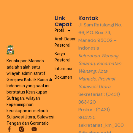
Link
Kontak
Cepat
Jl. Sam Ratulangi No.
Profil
66, P.O. Box 73,
Arah Dasar
Manado 95002 –
Pastoral
Indonesia
Karya
Kelurahan Wenang
Pastoral
Keuskupan Manado
Selatan, Kecamatan
adalah salah satu
Informasi
Wenang, Kota
wilayah administratif
Dokumen
Manado, Provinsi
Gerejawi Katolik Roma di
Indonesia yang saat ini
Sulawesi Utara
berstatus Keuskupan
Sekretariat : (0431)
Sufragan, wilayah
863420
kepemimpinan
Prokur : (0431)
keuskupan ini meliputi
864225
Sulawesi Utara, Sulawesi
Tengah dan Gorontalo
sekretariat_km_200
6@yahoo.co.id