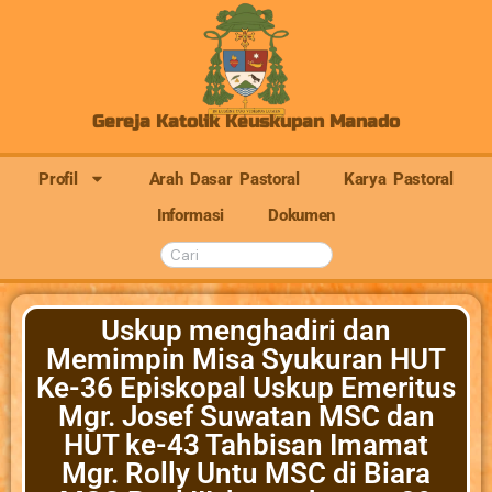
Gereja Katolik Keuskupan Manado
Profil
Arah Dasar Pastoral
Karya Pastoral
Informasi
Dokumen
Uskup menghadiri dan
Memimpin Misa Syukuran HUT
Ke-36 Episkopal Uskup Emeritus
Mgr. Josef Suwatan MSC dan
HUT ke-43 Tahbisan Imamat
Mgr. Rolly Untu MSC di Biara