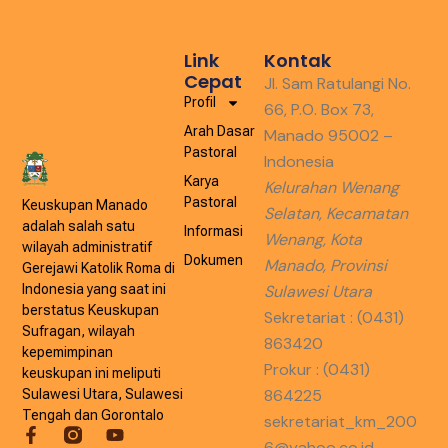
Link
Kontak
Cepat
Jl. Sam Ratulangi No.
Profil
66, P.O. Box 73,
Arah Dasar
Manado 95002 –
Pastoral
Indonesia
Karya
Kelurahan Wenang
Pastoral
Keuskupan Manado
Selatan, Kecamatan
adalah salah satu
Informasi
Wenang, Kota
wilayah administratif
Dokumen
Manado, Provinsi
Gerejawi Katolik Roma di
Indonesia yang saat ini
Sulawesi Utara
berstatus Keuskupan
Sekretariat : (0431)
Sufragan, wilayah
863420
kepemimpinan
Prokur : (0431)
keuskupan ini meliputi
864225
Sulawesi Utara, Sulawesi
Tengah dan Gorontalo
sekretariat_km_200
6@yahoo.co.id