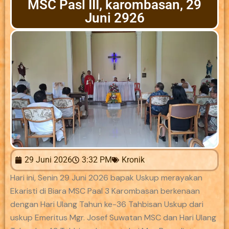
MSC Pasl III, karombasan, 29
Juni 2926
29 Juni 2026
3:32 PM
Kronik
Hari ini, Senin 29 Juni 2026 bapak Uskup merayakan
Ekaristi di Biara MSC Paal 3 Karombasan berkenaan
dengan Hari Ulang Tahun ke-36 Tahbisan Uskup dari
uskup Emeritus Mgr. Josef Suwatan MSC dan Hari Ulang