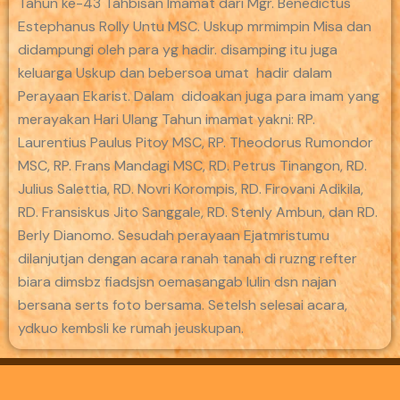
Tahun ke-43 Tahbisan Imamat dari Mgr. Benedictus
Estephanus Rolly Untu MSC. Uskup mrmimpin Misa dan
didampungi oleh para yg hadir. disamping itu juga
keluarga Uskup dan bebersoa umat hadir dalam
Perayaan Ekarist. Dalam didoakan juga para imam yang
merayakan Hari Ulang Tahun imamat yakni: RP.
Laurentius Paulus Pitoy MSC, RP. Theodorus Rumondor
MSC, RP. Frans Mandagi MSC, RD. Petrus Tinangon, RD.
Julius Salettia, RD. Novri Korompis, RD. Firovani Adikila,
RD. Fransiskus Jito Sanggale, RD. Stenly Ambun, dan RD.
Berly Dianomo. Sesudah perayaan Ejatmristumu
dilanjutjan dengan acara ranah tanah di ruzng refter
biara dimsbz fiadsjsn oemasangab lulin dsn najan
bersana serts foto bersama. Setelsh selesai acara,
ydkuo kembsli ke rumah jeuskupan.